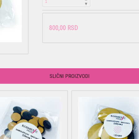
▼
800,00 RSD
SLIČNI PROIZVODI