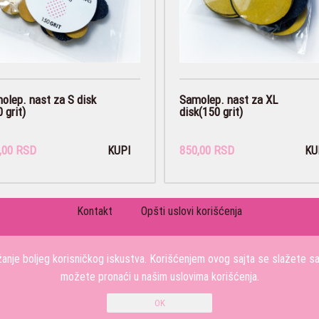
olep. nast za S disk
Samolep. nast za XL
 grit)
disk(150 grit)
,00 RSD
850,00 RSD
KUPI
KU
Kontakt
Opšti uslovi korišćenja
PRATITE NAS
užanje boljeg korisničkog iskustva. Korišćenjem ovog sajta se slažete s
možete pronaći u našim uslovima korišćenja.
KOSMETIC-PROFI DOO Stojana Protica 48, 11000 BEOGRAD, Srbija
0611958127
Copyright 2026 KOSMETIC-PROFI DOO Sva prava su zadržana. Powered by
shopen.co