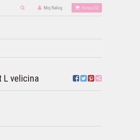
Moj Nalog
Korpa (
0
)
 L velicina