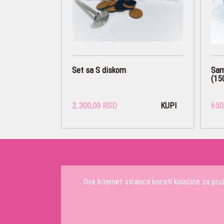
Set sa S diskom
Sam
(150
2.300,00 RSD
650
KUPI
Ova Internet stranica koristi kolačiće za pr