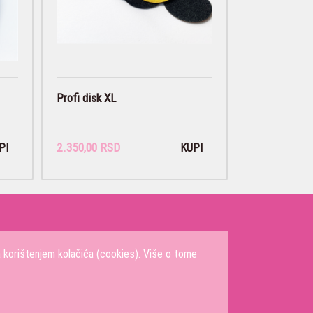
Profi disk XL
2.350,00 RSD
PI
KUPI
a korištenjem kolačića (cookies). Više o tome
m