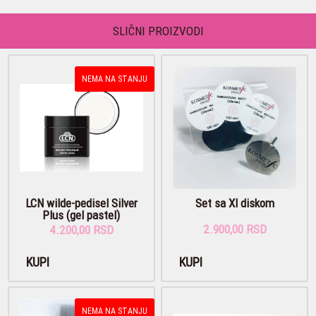
SLIČNI PROIZVODI
NEMA NA STANJU
LCN wilde-pedisel Silver
Set sa Xl diskom
Plus (gel pastel)
2.900,00 RSD
4.200,00 RSD
KUPI
KUPI
NEMA NA STANJU