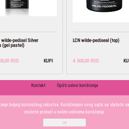
 wilde-pedisel Silver
LCN wilde-pediseal (top)
 (gel pastel)
00,00 RSD
4.500,00 RSD
KUPI
KU
Kontakt
Opšti uslovi korišćenja
PRATITE NAS
užanje boljeg korisničkog iskustva. Korišćenjem ovog sajta se slažete s
možete pronaći u našim uslovima korišćenja.
KOSMETIC-PROFI DOO Stojana Protica 48, 11000 BEOGRAD, Srbija
0611958127
Copyright 2026 KOSMETIC-PROFI DOO Sva prava su zadržana. Powered by
shopen.co