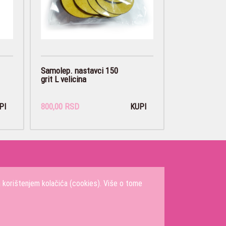
Samolep. nastavci 150
grit L velicina
800,00 RSD
PI
KUPI
a korištenjem kolačića (cookies). Više o tome
m