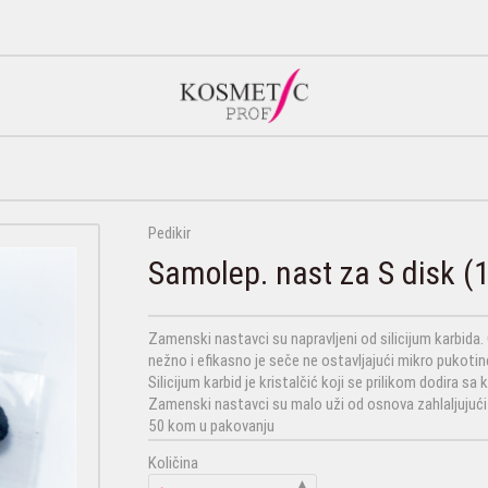
Pedikir
Samolep. nast za S disk (1
Zamenski nastavci su napravljeni od silicijum karbida. O
nežno i efikasno je seče ne ostavljajući mikro pukotin
Silicijum karbid je kristalčić koji se prilikom dodira s
Zamenski nastavci su malo uži od osnova zahlaljujući 
50 kom u pakovanju
Količina
▲