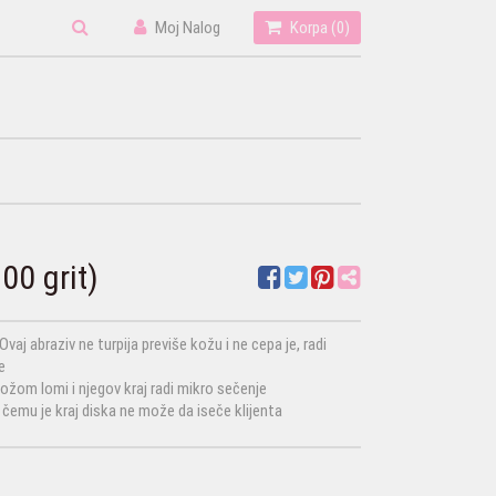
Moj Nalog
Korpa (
0
)
00 grit)
vaj abraziv ne turpija previše kožu i ne cepa je, radi
e
a kožom lomi i njegov kraj radi mikro sečenje
čemu je kraj diska ne može da iseče klijenta