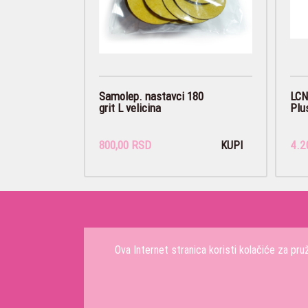
Samolep. nastavci 180
LCN
grit L velicina
Plus
800,00 RSD
4.2
KUPI
Ova Internet stranica koristi kolačiće za pr