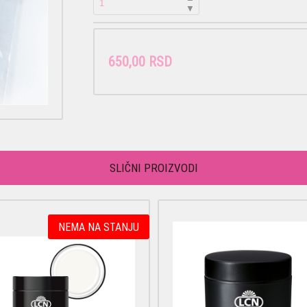
▼
650,00 RSD
SLIČNI PROIZVODI
NEMA NA STANJU