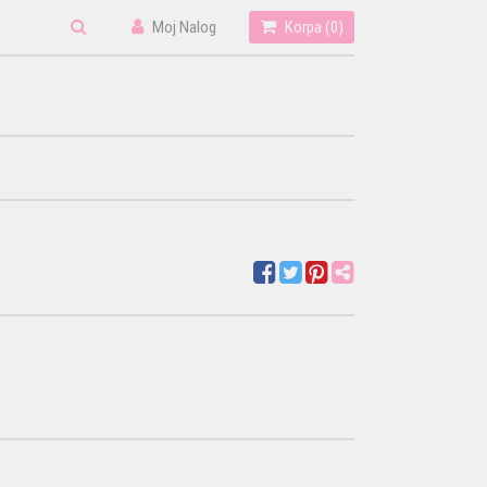
Moj Nalog
Korpa (
0
)