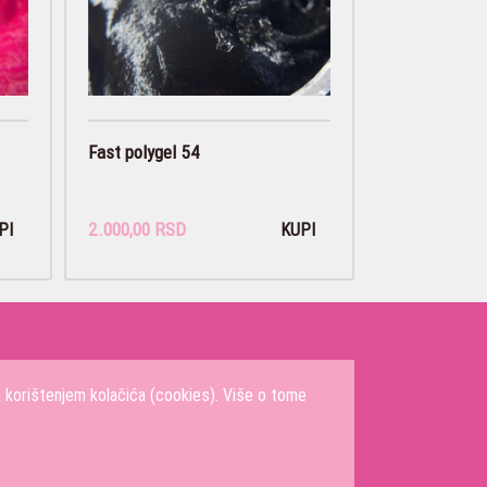
Fast polygel 54
2.000,00 RSD
PI
KUPI
a korištenjem kolačića (cookies). Više o tome
m