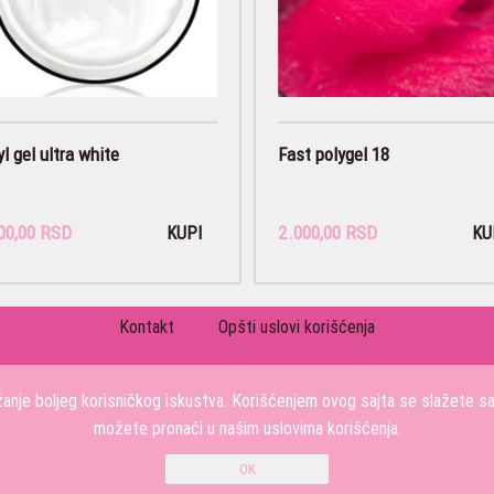
l gel ultra white
Fast polygel 18
00,00 RSD
2.000,00 RSD
KUPI
KU
Kontakt
Opšti uslovi korišćenja
PRATITE NAS
užanje boljeg korisničkog iskustva. Korišćenjem ovog sajta se slažete s
možete pronaći u našim uslovima korišćenja.
KOSMETIC-PROFI DOO Stojana Protica 48, 11000 BEOGRAD, Srbija
0611958127
Copyright 2026 KOSMETIC-PROFI DOO Sva prava su zadržana. Powered by
shopen.co