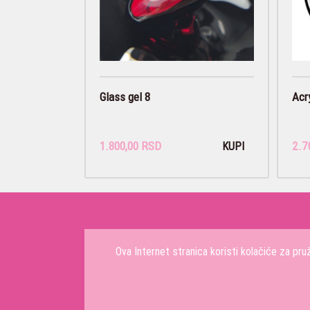
Glass gel 8
Acry
1.800,00 RSD
2.7
KUPI
Ova Internet stranica koristi kolačiće za pr