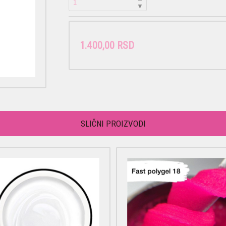
▼
1.400,00 RSD
SLIČNI PROIZVODI