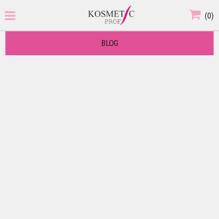
(
0
)
BLOG