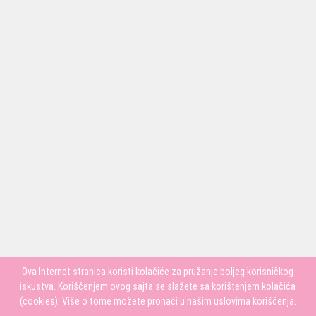
Ova Internet stranica koristi kolačiće za pružanje boljeg korisničkog
iskustva. Korišćenjem ovog sajta se slažete sa korištenjem kolačića
(cookies). Više o tome možete pronaći u našim uslovima korišćenja.
PRATITE NAS